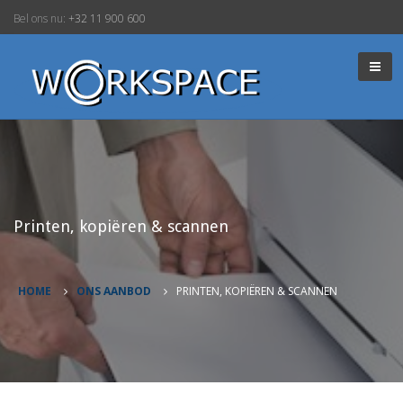
Bel ons nu:
+32 11 900 600
Printen, kopiëren & scannen
HOME
ONS AANBOD
PRINTEN, KOPIËREN & SCANNEN